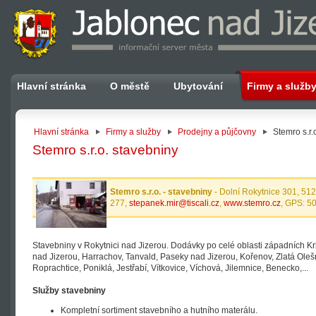
Hlavní stránka
O městě
Ubytování
Firmy a služb
Hlavní stránka
Firmy a služby
Prodejny a půjčovny
Stemro s.r.
Stemro s.r.o. stavebniny
Stemro s.r.o. - stavebniny
- Dolní Rokytnice 301, 51
277,
stepanek.mir@tiscali.cz
,
www.stemro.cz
, GPS: 5
Stavebniny v Rokytnici nad Jizerou. Dodávky po celé oblasti západních K
nad Jizerou, Harrachov, Tanvald, Paseky nad Jizerou, Kořenov, Zlatá Oleš
Roprachtice, Poniklá, Jestřabí, Vítkovice, Víchová, Jilemnice, Benecko,...
Služby stavebniny
Kompletní sortiment stavebního a hutního materálu.