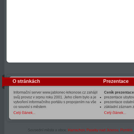
O stránkách
Prezentace
Informační server www.jablonec-krkonose.cz zahájil
Ceník prezentace
svůj provoz v srpnu roku 2001. Jeho cílem bylo a je
prezentace ubytová
vytvoření informačního portálu s propojením na vše
prezentace ostatní
co souvisí s městem
základní záznam 
Celý článek...
Celý článek...
Sousední města a obce:
Harrachov
,
Paseky nad Jizerou
,
Poniklá