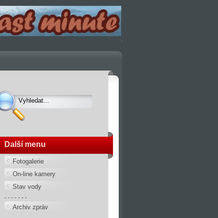
Další menu
Fotogalerie
On-line kamery
Stav vody
- - - - - - -
Archiv zpráv