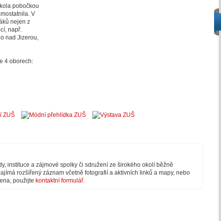
škola pobočkou
mostatnila. V
áků nejen z
cí, např.
o nad Jizerou,
 4 oborech:
y, instituce a zájmové spolky či sdružení ze širokého okolí běžně
ajímá rozšířený záznam včetně fotografií a aktivních linků a mapy, nebo
dena, použijte
kontaktní formulář
.