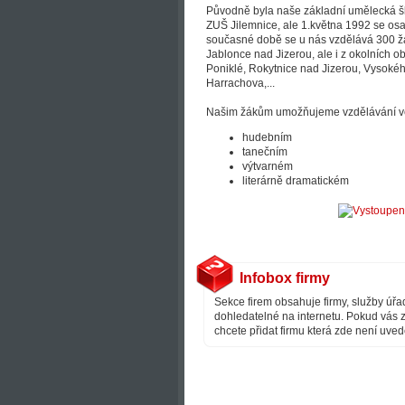
Původně byla naše základní umělecká 
ZUŠ Jilemnice, ale 1.května 1992 se osa
současné době se u nás vzdělává 300 ž
Jablonce nad Jizerou, ale i z okolních ob
Poniklé, Rokytnice nad Jizerou, Vysokéh
Harrachova,...
Našim žákům umožňujeme vzdělávání ve
hudebním
tanečním
výtvarném
literárně dramatickém
Infobox firmy
Sekce firem obsahuje firmy, služby úřad
dohledatelné na internetu. Pokud vás z
chcete přidat firmu která zde není uve