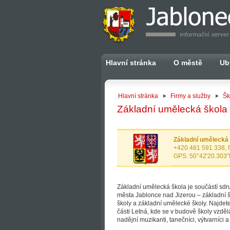
Hlavní stránka
O městě
Ub
Hlavní stránka
Firmy a služby
Šk
Základní umělecká škola
Základní umělecká
+420 481 591 338, 
GPS: 50°42'20.303"
Základní umělecká škola je součástí sdruž
města Jablonce nad Jizerou – základní š
školy a základní umělecké školy. Najdet
části Letná, kde se v budově školy vzděl
nadějní muzikanti, tanečníci, výtvarníci a