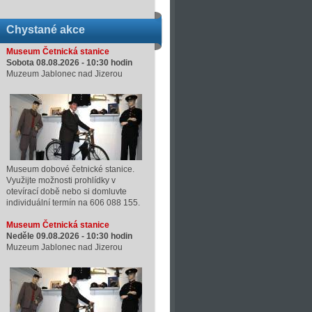
Chystané akce
Museum Četnická stanice
Sobota 08.08.2026 -
10:30
hodin
Muzeum Jablonec nad Jizerou
Museum dobové četnické stanice.
Využijte možnosti prohlídky v
otevírací době nebo si domluvte
individuální termín na 606 088 155.
Museum Četnická stanice
Neděle 09.08.2026 -
10:30
hodin
Muzeum Jablonec nad Jizerou