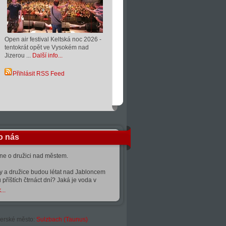
Open air festival Keltská noc 2026 -
tentokrát opět ve Vysokém nad
Jizerou ...
Další info...
Přihlásit RSS Feed
o nás
kne o družici nad městem.
ty a družice budou létat nad Jabloncem
 příštích čtrnáct dní? Jaká je voda v
...
erské město:
Sulzbach (Taunus)