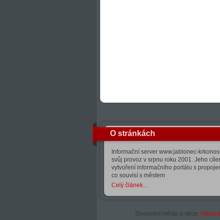
O stránkách
Informační server www.jablonec-krkonose
svůj provoz v srpnu roku 2001. Jeho cíle
vytvoření informačního portálu s propoj
co souvisí s městem
Celý článek...
Sousední města a obce:
Harrac