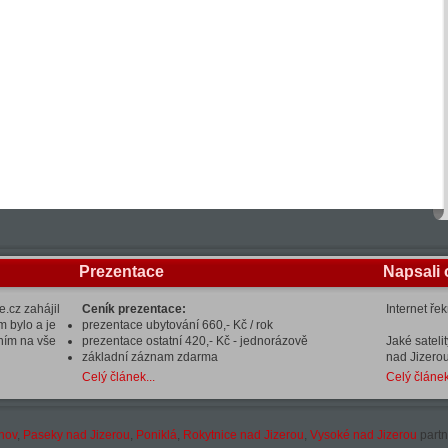
Prezentace
Napsali 
.cz zahájil
Ceník prezentace:
Internet ře
m bylo a je
prezentace ubytování 660,- Kč / rok
ením na vše
prezentace ostatní 420,- Kč - jednorázově
Jaké sateli
základní záznam zdarma
nad Jizerou
Celý článek...
Celý článek
hov
,
Paseky nad Jizerou
,
Poniklá
,
Rokytnice nad Jizerou
,
Vysoké nad Jizerou
partn