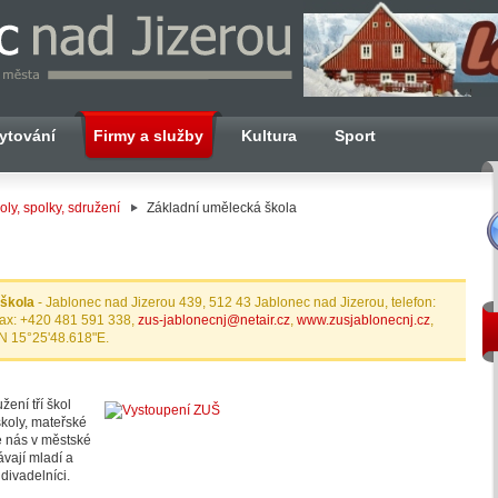
ytování
Firmy a služby
Kultura
Sport
oly, spolky, sdružení
Základní umělecká škola
 škola
- Jablonec nad Jizerou 439, 512 43 Jablonec nad Jizerou, telefon:
fax: +420 481 591 338,
zus-jablonecnj@netair.cz
,
www.zusjablonecnj.cz
,
N 15°25'48.618"E.
ení tří škol
koly, mateřské
e nás v městské
ávají mladí a
 divadelníci.