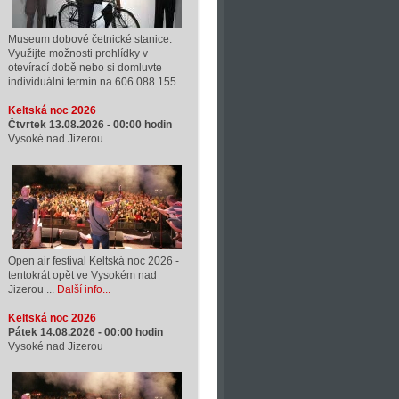
Museum dobové četnické stanice.
Využijte možnosti prohlídky v
otevírací době nebo si domluvte
individuální termín na 606 088 155.
Keltská noc 2026
Čtvrtek 13.08.2026 -
00:00
hodin
Vysoké nad Jizerou
Open air festival Keltská noc 2026 -
tentokrát opět ve Vysokém nad
Jizerou ...
Další info...
Keltská noc 2026
Pátek 14.08.2026 -
00:00
hodin
Vysoké nad Jizerou