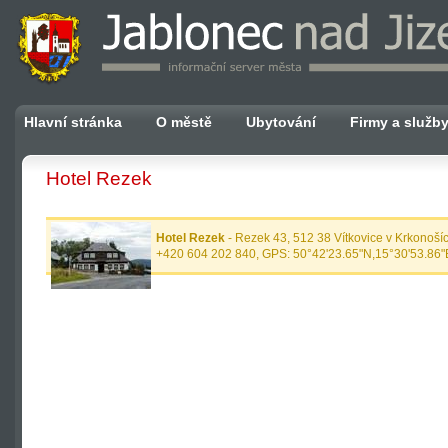
Hlavní stránka
O městě
Ubytování
Firmy a služb
Hotel Rezek
Hotel Rezek
- Rezek 43, 512 38 Vítkovice v Krkonoší
+420 604 202 840, GPS: 50°42'23.65"N,15°30'53.86"