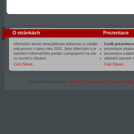
O stránkách
Prezentace
Informační server www.jablonec-krkonose.cz zahájil
Ceník prezentace
svůj provoz v srpnu roku 2001. Jeho cílem bylo a je
prezentace ubytová
vytvoření informačního portálu s propojením na vše
prezentace ostatní
co souvisí s městem
základní záznam 
Celý článek...
Celý článek...
Sousední města a obce:
Harrachov
,
Paseky nad Jizerou
,
Poniklá