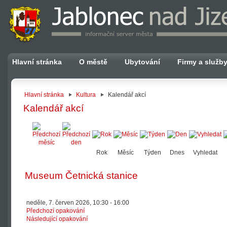
Hlavní stránka
O městě
Ubytování
Firmy a služb
Hlavní stránka
Kultura
Kalendář akcí
Kalendář akcí
Rok
Měsíc
Týden
Dnes
Vyhledat
Museum Četnická stanice
neděle, 7. červen 2026, 10:30 - 16:00
Předchozí opakování
Následující opakování