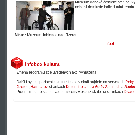
Museum dobové četnické stanice. Vyu
nebo si domluvte individuální termí
Místo :
Muzeum Jablonec nad Jizerou
Zpět
Infobox kultura
Změna programu zde uvedených akcí vyhrazena!
Další tipy na sportovní a kulturní akce v okolí najdete na serverech
Rokyt
Jizerou
,
Harrachov
, stránkách
Kulturního centra Golf v Semilech
a
Společ
Program jediné stálé divadelní scény v okolí získáte na stránkách
Divade