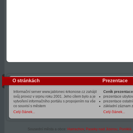
O stránkách
Prezentace
Informační server www.jablonec-krkonose.cz zahájil
Ceník prezentace
svůj provoz v srpnu roku 2001. Jeho cílem bylo a je
prezentace ubytová
vytvoření informačního portálu s propojením na vše
prezentace ostatní
co souvisí s městem
základní záznam 
Celý článek...
Celý článek...
Sousední města a obce:
Harrachov
,
Paseky nad Jizerou
,
Poniklá