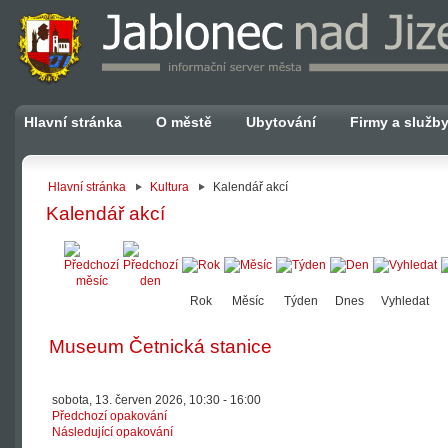
Hlavní stránka
O městě
Ubytování
Firmy a služb
Hlavní stránka
Kultura
Kalendář akcí
Kalendář akcí
Rok
Měsíc
Týden
Dnes
Vyhledat
Museum Četnická stanice
sobota, 13. červen 2026, 10:30 - 16:00
Předchozí opakování
Následující opakování