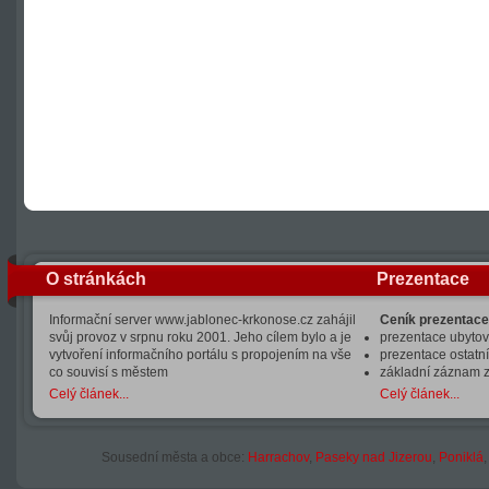
O stránkách
Prezentace
Informační server www.jablonec-krkonose.cz zahájil
Ceník prezentace
svůj provoz v srpnu roku 2001. Jeho cílem bylo a je
prezentace ubytová
vytvoření informačního portálu s propojením na vše
prezentace ostatní
co souvisí s městem
základní záznam 
Celý článek...
Celý článek...
Sousední města a obce:
Harrachov
,
Paseky nad Jizerou
,
Poniklá