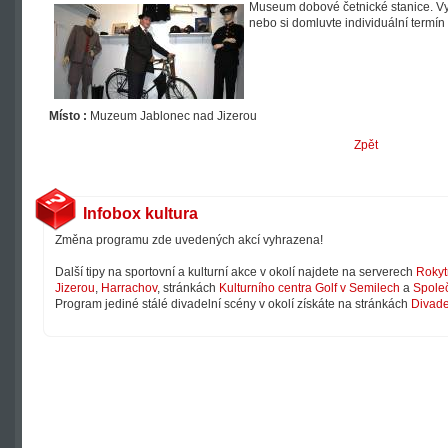
Museum dobové četnické stanice. Vyu
nebo si domluvte individuální termí
Místo :
Muzeum Jablonec nad Jizerou
Zpět
Infobox kultura
Změna programu zde uvedených akcí vyhrazena!
Další tipy na sportovní a kulturní akce v okolí najdete na serverech
Rokyt
Jizerou
,
Harrachov
, stránkách
Kulturního centra Golf v Semilech
a
Společ
Program jediné stálé divadelní scény v okolí získáte na stránkách
Divade