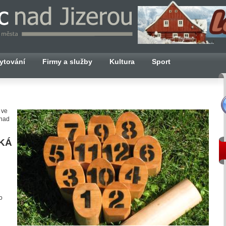
ytování
Firmy a služby
Kultura
Sport
 ve
 nad
KÁ
o