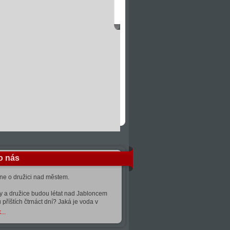
o nás
kne o družici nad městem.
ty a družice budou létat nad Jabloncem
 příštích čtrnáct dní? Jaká je voda v
...