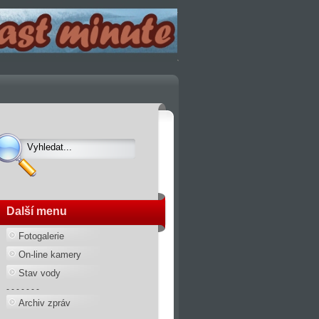
Další menu
Fotogalerie
On-line kamery
Stav vody
- - - - - - -
Archiv zpráv