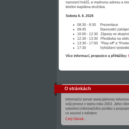
narození hráčů, e-mailovou adresu a mo
telefon kapitána družstva.
Sobota 6. 6. 2026
08:30 - 9:30 Prezentace
09:45 Slavnostní zahájen
10:00 - 12:30 Zápasy ve skupin
12:30 - 13:30 Přestávka na obě
13:30 - 17:00 "Play-off" a "Posl
17:30 Vyhlášení výsledk
Více informací, propozice a přihlášky:
O stránkách
Informační server www.jablonec-krkonose
svůj provoz v srpnu roku 2001. Jeho cíle
vytvoření informačního portálu s propoj
co souvisí s městem
Celý článek...