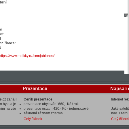
bilní
í
ách
d
ední šance"
ů
https://www.molkky.cz/cmr/jablonec/
Prezentace
Napsali 
.cz zahájil
Ceník prezentace:
Internet ře
m bylo a je
prezentace ubytování 660,- Kč / rok
ením na vše
prezentace ostatní 420,- Kč - jednorázově
Jaké sateli
základní záznam zdarma
nad Jizerou
Celý článek...
Celý článek