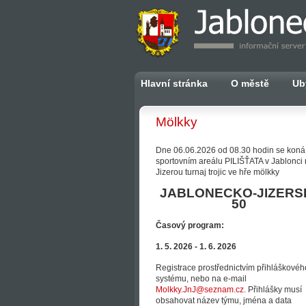
Hlavní stránka
O městě
Ub
Mölkky
Dne 06.06.2026 od 08.30 hodin se koná
sportovním areálu PILIŠŤATA v Jablonci
Jizerou turnaj trojic ve hře mölkky
JABLONECKO-JIZERS
50
Časový program:
1. 5. 2026 - 1. 6. 2026
Registrace prostřednictvím přihláškovéh
systému, nebo na e-mail
Molkky.JnJ@seznam.cz
. Přihlášky musí
obsahovat název týmu, jména a data