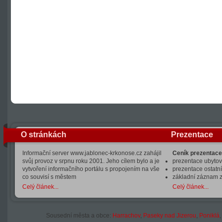
O stránkách
Prezentace
Informační server www.jablonec-krkonose.cz zahájil
Ceník prezentace
svůj provoz v srpnu roku 2001. Jeho cílem bylo a je
prezentace ubytová
vytvoření informačního portálu s propojením na vše
prezentace ostatní
co souvisí s městem
základní záznam 
Celý článek...
Celý článek...
Sousední města a obce:
Harrachov
,
Paseky nad Jizerou
,
Poniklá