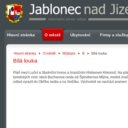
Hlavní stránka
O městě
Ubytování
Firmy a služb
Hlavní stránka
O městě
Místopis
B
Bílá louka
Bílá louka
Pláň mezí Luční a Studniční horou a hraničním hřebenem Krkonoš. Na plá
turistických cest: stará Bucharova cesta od Špindlerova Mlýna, modrá zn
odtud vyrazit do Obřího sedla a na Sněžku. Východně se nachází pramen 