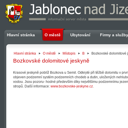
Hlavní stránka
O městě
Ubytování
Firmy a služb
Hlavní stránka
O městě
Místopis
B
Bozkovské dolomitové 
Bozkovské dolomitové jeskyně
Krasové jeskyně poblíž Bozkova u Semil. Odkryté při těžbě dolomitu v prvn
objeven podzemní systém podzemních chodeb a dutin, uložených nehlub
vodou. Jsou pozoru- hodné především díky největšímu podzemnímu jezeru
stropů. Další informace:
www.bozkovske-jeskyne.cz
.