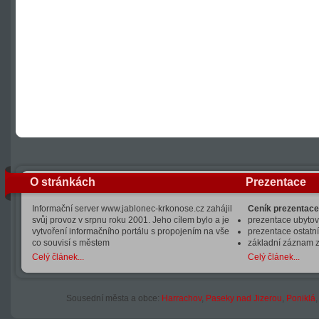
O stránkách
Prezentace
Informační server www.jablonec-krkonose.cz zahájil
Ceník prezentace
svůj provoz v srpnu roku 2001. Jeho cílem bylo a je
prezentace ubytová
vytvoření informačního portálu s propojením na vše
prezentace ostatní
co souvisí s městem
základní záznam 
Celý článek...
Celý článek...
Sousední města a obce:
Harrachov
,
Paseky nad Jizerou
,
Poniklá