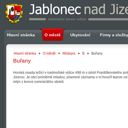
Hlavní stránka
O městě
Ubytování
Firmy a služb
Hlavní stránka
O městě
Místopis
B
Buřany
Buřany
Horská osada ležící v nadmořské výšce 498 m v údolí Františkovského po
Jizerou. Je obcí poměrně mladou, písemné záznamy o ní hovoří teprve o
mlýn z konce osmnáctého století.