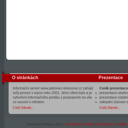
O stránkách
Prezentace
Informační server www.jablonec-krkonose.cz zahájil
Ceník prezentace
svůj provoz v srpnu roku 2001. Jeho cílem bylo a je
prezentace ubytová
vytvoření informačního portálu s propojením na vše
prezentace ostatní
co souvisí s městem
základní záznam 
Celý článek...
Celý článek...
Sousední města a obce:
Harrachov
,
Paseky nad Jizerou
,
Poniklá