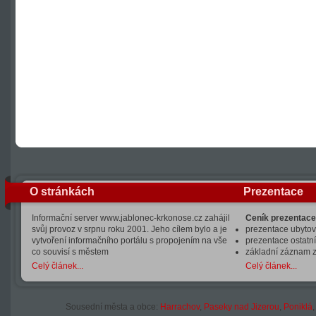
O stránkách
Prezentace
Informační server www.jablonec-krkonose.cz zahájil
Ceník prezentace
svůj provoz v srpnu roku 2001. Jeho cílem bylo a je
prezentace ubytová
vytvoření informačního portálu s propojením na vše
prezentace ostatní
co souvisí s městem
základní záznam 
Celý článek...
Celý článek...
Sousední města a obce:
Harrachov
,
Paseky nad Jizerou
,
Poniklá