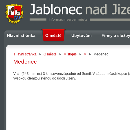
Hlavní stránka
O městě
Ubytování
Firmy a služb
Hlavní stránka
O městě
Místopis
M
Medenec
Medenec
Vrch (543 m n. m.) 3 km severozápadně od Semil. V západní částí kopce je
vysokou členitou stěnou do údolí Jizery.