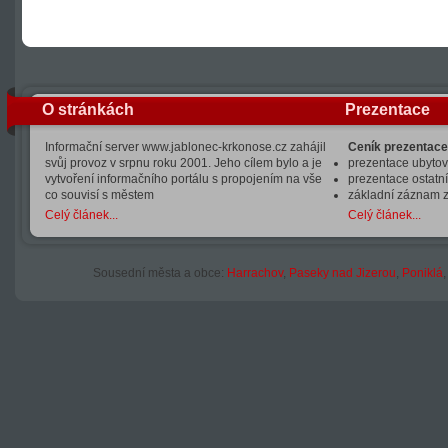
O stránkách
Prezentace
Informační server www.jablonec-krkonose.cz zahájil
Ceník prezentace
svůj provoz v srpnu roku 2001. Jeho cílem bylo a je
prezentace ubytová
vytvoření informačního portálu s propojením na vše
prezentace ostatní
co souvisí s městem
základní záznam 
Celý článek...
Celý článek...
Sousední města a obce:
Harrachov
,
Paseky nad Jizerou
,
Poniklá