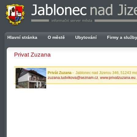
Hlavní stránka
O městě
Ubytování
Firmy a služb
Privat Zuzana
Privát Zuzana
- Jablonec nad Jizerou 346, 51243 mo
zuzana.ludvikova@seznam.cz
,
www.privatzuzana.eu