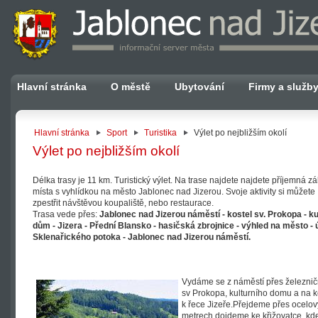
Hlavní stránka
O městě
Ubytování
Firmy a služb
Hlavní stránka
Sport
Turistika
Výlet po nejbližším okolí
Výlet po nejbližším okolí
Délka trasy je 11 km. Turistický výlet. Na trase najdete najdete příjemná zák
místa s vyhlídkou na město Jablonec nad Jizerou. Svoje aktivity si můžete
zpestřit návštěvou koupaliště, nebo restaurace.
Trasa vede přes:
Jablonec nad Jizerou náměstí - kostel sv. Prokopa - ku
dům - Jizera - Přední Blansko - hasičská zbrojnice - výhled na město - 
Sklenařického potoka - Jablonec nad Jizerou náměstí.
Vydáme se z náměstí přes železnič
sv Prokopa, kulturního domu a na k
k řece Jizeře.Přejdeme přes ocelo
metrech dojdeme ke křižovatce, kd