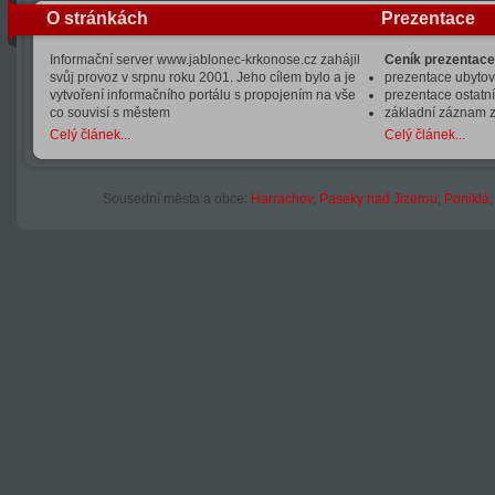
O stránkách
Prezentace
Informační server www.jablonec-krkonose.cz zahájil
Ceník prezentace
svůj provoz v srpnu roku 2001. Jeho cílem bylo a je
prezentace ubytová
vytvoření informačního portálu s propojením na vše
prezentace ostatní
co souvisí s městem
základní záznam 
Celý článek...
Celý článek...
Sousední města a obce:
Harrachov
,
Paseky nad Jizerou
,
Poniklá