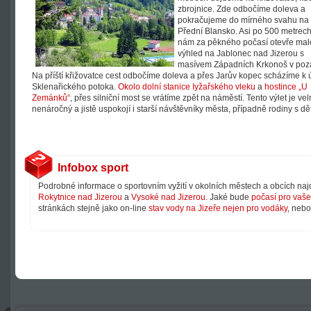
zbrojnice.
Zde odbočíme doleva a
pokračujeme do mírného svahu na
Přední Blansko. Asi po 500 metrec
nám za pěkného počasí otevře ma
výhled na Jablonec nad Jizerou s
masívem Západních Krkonoš v poza
Na příští křižovatce cest odbočíme doleva a přes Jarův kopec scházíme k 
Sklenařického potoka.
Okolo dolní stanice Iyžařského vleku
a
hostince „U
Zemánků“
, přes silniční most se vrátíme zpět na náměstí. Tento výlet je vel
nenáročný a jistě uspokojí i starší návštěvníky města, případně rodiny s dě
Infobox sport
Podrobné informace o sportovním vyžití v okolních městech a obcích na
Rokytnice nad Jizerou
a
Vysoké nad Jizerou
. Jaké bude
počasí pro vaše 
stránkách stejně jako on-line
stav vody na Jizeře nejen pro vodáky
, neb