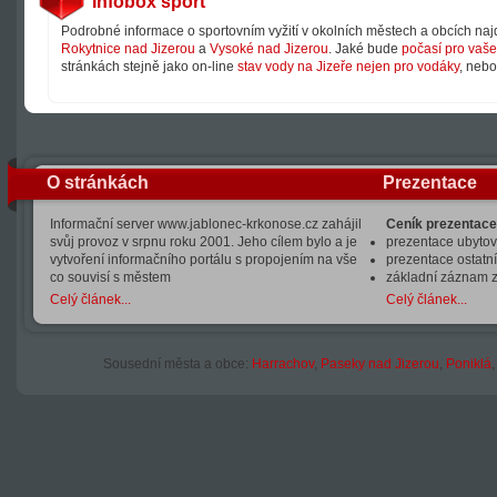
Infobox sport
Podrobné informace o sportovním vyžití v okolních městech a obcích na
Rokytnice nad Jizerou
a
Vysoké nad Jizerou
. Jaké bude
počasí pro vaše 
stránkách stejně jako on-line
stav vody na Jizeře nejen pro vodáky
, neb
O stránkách
Prezentace
Informační server www.jablonec-krkonose.cz zahájil
Ceník prezentace
svůj provoz v srpnu roku 2001. Jeho cílem bylo a je
prezentace ubytová
vytvoření informačního portálu s propojením na vše
prezentace ostatní
co souvisí s městem
základní záznam 
Celý článek...
Celý článek...
Sousední města a obce:
Harrachov
,
Paseky nad Jizerou
,
Poniklá