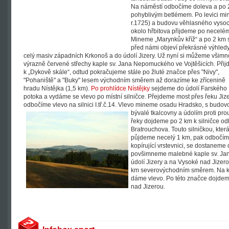
Na náměstí odbočíme doleva a po 
pohyblivým betlémem. Po levici min
r.1725) a budovu věhlasného vyso
okolo hřbitova přijdeme po necelém 
Mineme „Marynkův kříž“ a po 2 km 
před námi objeví překrásné výhled
celý masiv západních Krkonoš a do údolí Jizery. Už nyní si můžeme všimn
výrazně červené střechy kaple sv. Jana Nepomuckého ve Vojtěšicích. Při
k „Dykově skále“, odtud pokračujeme stále po žluté značce přes "Nivy",
"Pohaniště" a "Buky" lesem východním směrem až dorazíme ke zřícenině
hradu Nístějka (1,5 km).
Po prohlídce Nístějky
sejdeme do údolí Farského
potoka a vydáme se vlevo po místní silničce. Přejdeme most přes řeku Jiz
odbočíme vlevo na silnici I.tř.č.14. Vlevo mineme osadu Hradsko, s budov
bývalé tkalcovny a údolím proti pr
řeky dojdeme po 2 km k silničce od
Bratrouchova. Touto silničkou, která
půjdeme necelý 1 km, pak odbočíme
kopírující vrstevnici, se dostaneme 
povšimneme malebné kaple sv. Ja
údolí Jizery a na Vysoké nad Jizer
km severovýchodním směrem. Na kři
dáme vlevo. Po této značce dojdem
nad Jizerou.