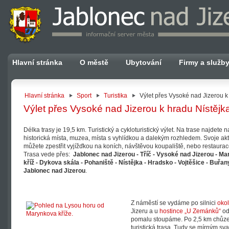
Hlavní stránka
O městě
Ubytování
Firmy a služb
Hlavní stránka
Sport
Turistika
Výlet přes Vysoké nad Jizerou k 
Výlet přes Vysoké nad Jizerou k hradu Nístějka
Délka trasy je 19,5 km. Turistický a cykloturistický výlet. Na trase najdete 
historická místa, muzea, místa s vyhlídkou a dalekým rozhledem. Svoje akti
můžete zpestřit vyjížďkou na koních, návštěvou koupaliště, nebo restaurac
Trasa vede přes:
Jablonec nad Jizerou - Tříč - Vysoké nad Jizerou - Ma
kříž - Dykova skála - Pohaniště - Nístějka - Hradsko - Vojtěšice - Buřany
Jablonec nad Jizerou
.
Z náměstí se vydáme po silnici
okol
Jizeru a u
hostince „U Zemánků“
odb
pomalu stoupáme. Po 2,5 km chůze 
turistická trasa. Tudy se mírným 