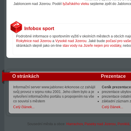
Jabloncem nad Jizerou. Podél
Iyžařského vleku
sejdeme zpět do Jablonce 
Infobox sport
Podrobné informace o sportovním vyžití v okolních městech a obcích na
Rokytnice nad Jizerou
a
Vysoké nad Jizerou
. Jaké bude
počasí pro vaše 
stránkách stejně jako on-line
stav vody na Jizeře nejen pro vodáky
, neb
O stránkách
Prezentace
Informační server www.jablonec-krkonose.cz zahájil
Ceník prezentace
svůj provoz v srpnu roku 2001. Jeho cílem bylo a je
prezentace ubytová
vytvoření informačního portálu s propojením na vše
prezentace ostatní
co souvisí s městem
základní záznam 
Celý článek...
Celý článek...
Sousední města a obce:
Harrachov
,
Paseky nad Jizerou
,
Poniklá