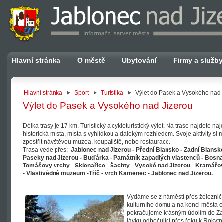
Hlavní stránka
O městě
Ubytování
Firmy a služb
Hlavní stránka
Sport
Turistika
Výlet do Pasek a Vysokého nad 
Výlet do Pasek a Vysokého nad Jizerou
Délka trasy je 17 km. Turistický a cykloturistický výlet. Na trase najdete na
historická místa, místa s vyhlídkou a dalekým rozhledem. Svoje aktivity si
zpestřit návštěvou muzea, koupaliště, nebo restaurace.
Trasa vede přes:
Jablonec nad Jizerou - Přední Blansko - Zadní Blansko
Paseky nad Jizerou - Buďárka - Památník zapadlých vlastenců - Bosna
Tomášovy vrchy - Sklenařice - Šachty - Vysoké nad Jizerou - Kramářov
- Vlastivědné muzeum -Tříč - vrch Kamenec - Jablonec nad Jizerou.
Vydáme se z náměstí přes železnič
kulturního domu a na konci města 
pokračujeme krásným údolím do Z
lávku odbočující přes řeku k Rokyt