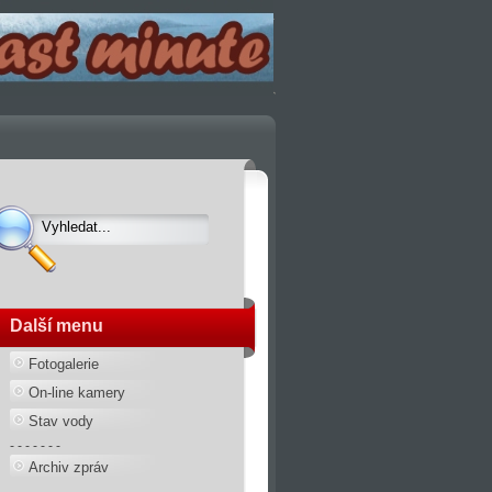
Další menu
Fotogalerie
On-line kamery
Stav vody
- - - - - - -
Archiv zpráv