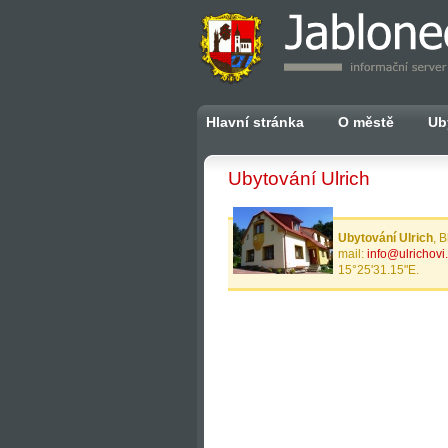
Hlavní stránka
O městě
Ub
Ubytování Ulrich
Ubytování Ulrich
, 
mail:
info@ulrichovi
15°25'31.15"E.