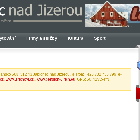
ytování
Firmy a služby
Kultura
Sport
Blansko 568, 512 43 Jablonec nad Jizerou, telefon: +420 732 735 799, e-
.cz
,
www.ulrichovi.cz
,,
www.pension-ulrich.eu
GPS: 50°42'7.54"N