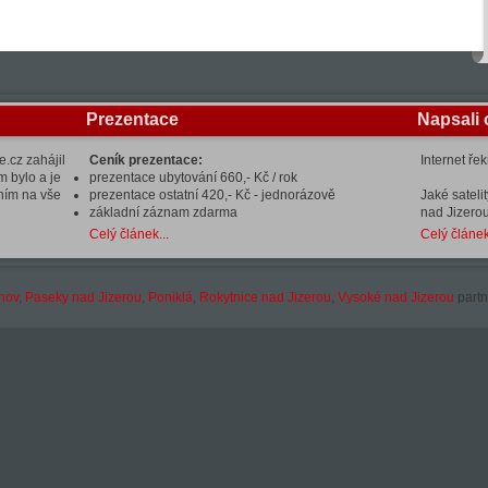
Prezentace
Napsali 
.cz zahájil
Ceník prezentace:
Internet ře
m bylo a je
prezentace ubytování 660,- Kč / rok
ením na vše
prezentace ostatní 420,- Kč - jednorázově
Jaké sateli
základní záznam zdarma
nad Jizerou
Celý článek...
Celý článek
hov
,
Paseky nad Jizerou
,
Poniklá
,
Rokytnice nad Jizerou
,
Vysoké nad Jizerou
partn