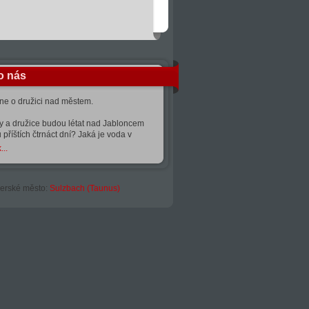
o nás
kne o družici nad městem.
ty a družice budou létat nad Jabloncem
 příštích čtrnáct dní? Jaká je voda v
...
erské město:
Sulzbach (Taunus)