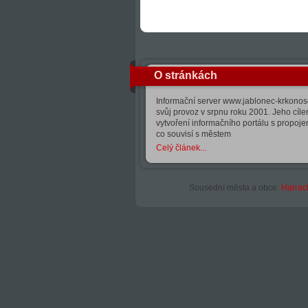
O stránkách
Informační server www.jablonec-krkonose
svůj provoz v srpnu roku 2001. Jeho cíle
vytvoření informačního portálu s propoj
co souvisí s městem
Celý článek...
Sousední města a obce:
Harrac