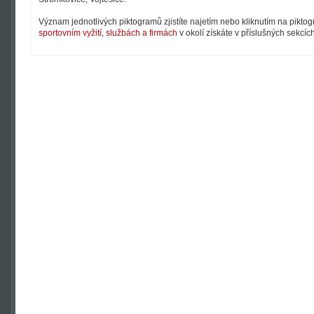
Význam jednotlivých piktogramů zjistíte najetím nebo kliknutím na pikto
sportovním vyžití
,
službách a firmách
v okolí získáte v příslušných sekcíc