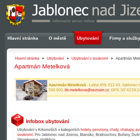
Hlavní stránka
O městě
Ubytování
Firmy a služb
Hlavní stránka
Ubytování
Ubytování v soukromí
Apartmán Met
Apartmán Metelková
Apartmán Metelková
- Letná 459, 512 43, Jablonec 
590 800,
lib.metelkova@seznam.cz
, GPS: 50°42'29.2
Infobox ubytování
Ubytování v Krkonoších v kategoriích
hotely
,
penziony
,
chaty, chalupy
,
au
soukromí
. Pro Jablonec nad Jizerou, Blansko, Bratrouchov, Buřany, Dušni
Stromkovice, Vojtěšice.