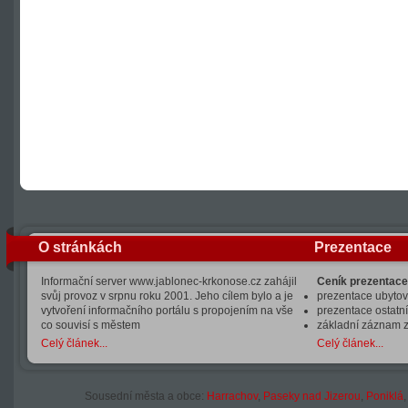
O stránkách
Prezentace
Informační server www.jablonec-krkonose.cz zahájil
Ceník prezentace
svůj provoz v srpnu roku 2001. Jeho cílem bylo a je
prezentace ubytová
vytvoření informačního portálu s propojením na vše
prezentace ostatní
co souvisí s městem
základní záznam 
Celý článek...
Celý článek...
Sousední města a obce:
Harrachov
,
Paseky nad Jizerou
,
Poniklá