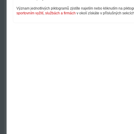
Význam jednotlivých piktogramů zjistíte najetím nebo kliknutím na pikto
sportovním vyžití
,
službách a firmách
v okolí získáte v příslušných sekcíc