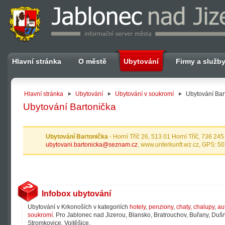
Hlavní stránka
O městě
Ubytování
Firmy a služb
Hlavní stránka
Ubytování
Ubytování v soukromí
Ubytování Bar
Ubytování Bartonička
Ubytování Bartonička
- Horní Tříč 26, 513 01 Horní Tříč, 736 24
ubytovani.bartonicka@seznam.cz
, www.unterkunft.wz.cz, GPS: 5
Infobox ubytování
Ubytování v Krkonoších v kategoriích
hotely
,
penziony
,
chaty, chalupy
,
au
soukromí
. Pro Jablonec nad Jizerou, Blansko, Bratrouchov, Buřany, Dušni
Stromkovice, Vojtěšice.