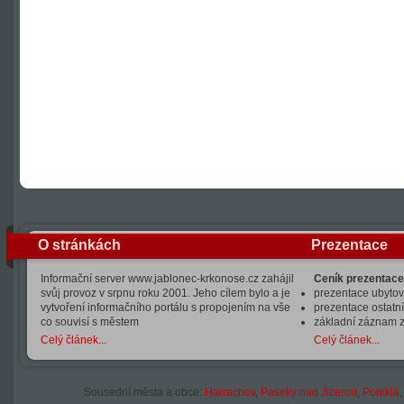
O stránkách
Prezentace
Informační server www.jablonec-krkonose.cz zahájil
Ceník prezentace
svůj provoz v srpnu roku 2001. Jeho cílem bylo a je
prezentace ubytová
vytvoření informačního portálu s propojením na vše
prezentace ostatní
co souvisí s městem
základní záznam 
Celý článek...
Celý článek...
Sousední města a obce:
Harrachov
,
Paseky nad Jizerou
,
Poniklá