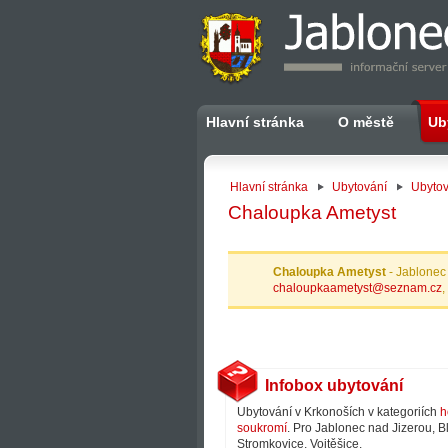
Hlavní stránka
O městě
Ub
Hlavní stránka
Ubytování
Ubytov
Chaloupka Ametyst
Chaloupka Ametyst
- Jablonec
chaloupkaametyst@seznam.cz
,
Infobox ubytování
Ubytování v Krkonoších v kategoriích
h
soukromí
. Pro Jablonec nad Jizerou, B
Stromkovice, Vojtěšice.