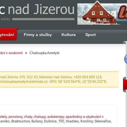
ytování
Firmy a služby
Kultura
Sport
ání v soukromí
Chaloupka Ametyst
 nad Jizerou 376, 512 43 Jablonec nad Jizerou, +420 604 895 119,
 chaloupkaametyst.webnode.cz, GPS: 50°42'9.564"N, 15°25'46.222"E.
otely
,
penziony
,
chaty, chalupy
,
autokempy
,
apartmány a ubytování v
lansko, Bratrouchov, Buřany, Dušnice, Tříč, Hradsko, Končiny, Sklenařice,