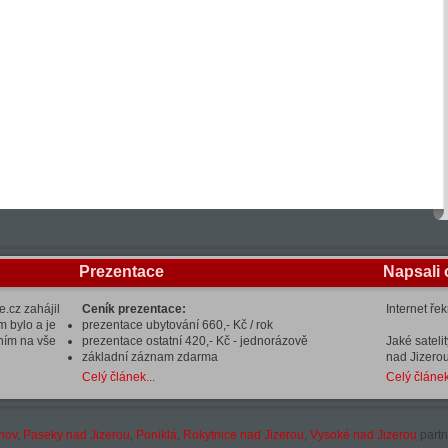
Prezentace
Napsali 
.cz zahájil
Ceník prezentace:
Internet ře
m bylo a je
prezentace ubytování 660,- Kč / rok
ením na vše
prezentace ostatní 420,- Kč - jednorázově
Jaké sateli
základní záznam zdarma
nad Jizerou
Celý článek...
Celý článek
hov
,
Paseky nad Jizerou
,
Poniklá
,
Rokytnice nad Jizerou
,
Vysoké nad Jizerou
partn