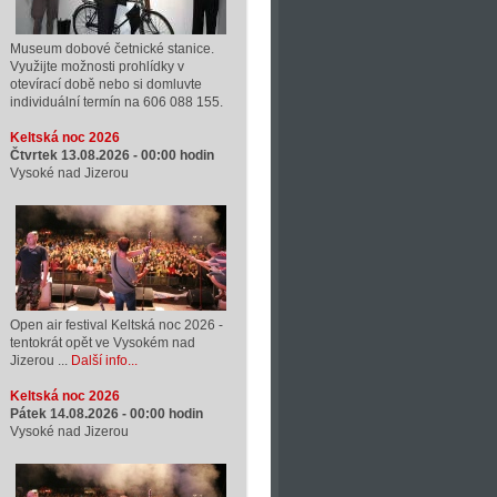
Museum dobové četnické stanice.
Využijte možnosti prohlídky v
otevírací době nebo si domluvte
individuální termín na 606 088 155.
Keltská noc 2026
Čtvrtek 13.08.2026 -
00:00
hodin
Vysoké nad Jizerou
Open air festival Keltská noc 2026 -
tentokrát opět ve Vysokém nad
Jizerou ...
Další info...
Keltská noc 2026
Pátek 14.08.2026 -
00:00
hodin
Vysoké nad Jizerou