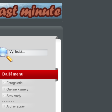
Další menu
Fotogalerie
On-line kamery
Stav vody
- - - - - - -
Archiv zpráv