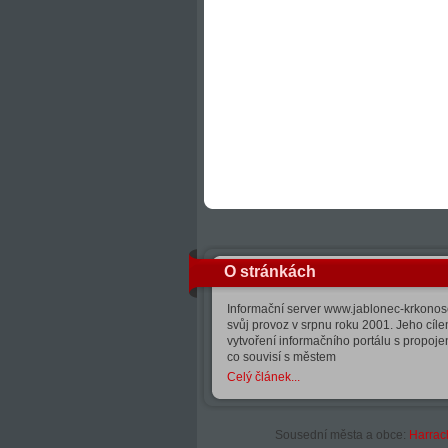
O stránkách
Informační server www.jablonec-krkonose
svůj provoz v srpnu roku 2001. Jeho cíle
vytvoření informačního portálu s propoj
co souvisí s městem
Celý článek...
Sousední města a obce:
Harrac