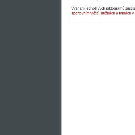
Význam jednotlivých piktogramů zjistít
sportovním vyžití
,
službách a firmách
v 