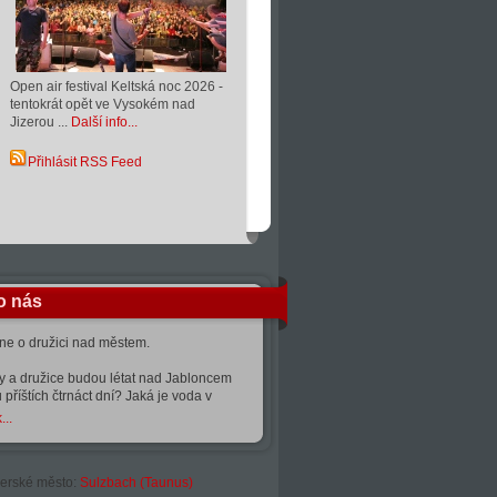
Open air festival Keltská noc 2026 -
tentokrát opět ve Vysokém nad
Jizerou ...
Další info...
Přihlásit RSS Feed
o nás
kne o družici nad městem.
ty a družice budou létat nad Jabloncem
 příštích čtrnáct dní? Jaká je voda v
...
erské město:
Sulzbach (Taunus)