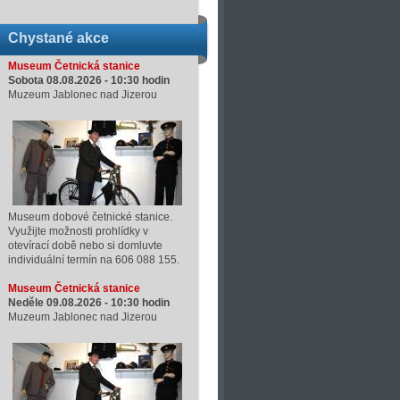
Chystané akce
Museum Četnická stanice
Sobota 08.08.2026 -
10:30
hodin
Muzeum Jablonec nad Jizerou
Museum dobové četnické stanice.
Využijte možnosti prohlídky v
otevírací době nebo si domluvte
individuální termín na 606 088 155.
Museum Četnická stanice
Neděle 09.08.2026 -
10:30
hodin
Muzeum Jablonec nad Jizerou