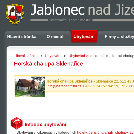
Hlavní stránka
O městě
Ubytování
Firmy a služb
Hlavní stránka
Ubytování
Ubytování v soukromí
Horská chalup
Horská chalupa Sklenařice
Horská chalupa Sklenařice
- Sklenařice 22, 512 43 
info@haracentrum.cz
, GPS: 50°41'57.945"N, 15°23'1
Infobox ubytování
Ubytování v Krkonoších v kategoriích
hotely
,
penziony
,
chaty, chalupy
,
au