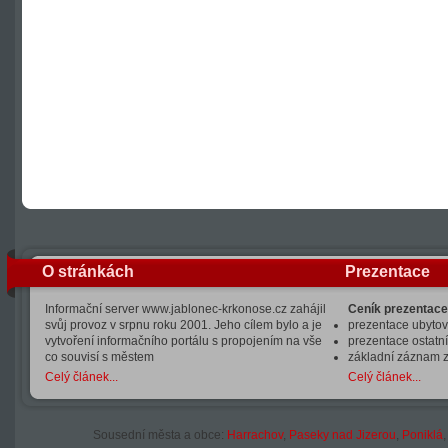
O stránkách
Prezentace
Informační server www.jablonec-krkonose.cz zahájil
Ceník prezentace
svůj provoz v srpnu roku 2001. Jeho cílem bylo a je
prezentace ubytová
vytvoření informačního portálu s propojením na vše
prezentace ostatní
co souvisí s městem
základní záznam 
Celý článek...
Celý článek...
Sousední města a obce:
Harrachov
,
Paseky nad Jizerou
,
Poniklá