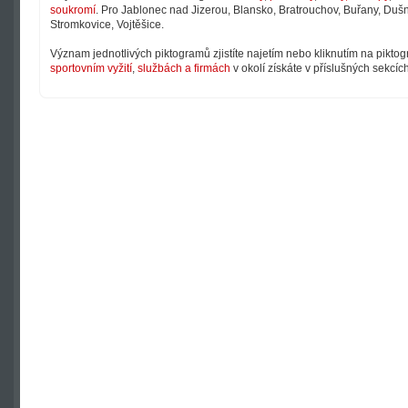
soukromí
. Pro Jablonec nad Jizerou, Blansko, Bratrouchov, Buřany, Dušni
Stromkovice, Vojtěšice.
Význam jednotlivých piktogramů zjistíte najetím nebo kliknutím na pikto
sportovním vyžití
,
službách a firmách
v okolí získáte v příslušných sekcíc