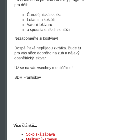
Po celou dobu probíhá zábavný program
pro děti:
Čarodějnická stezka
Létání na koštěti
Vaření lektvaru
a spousta dalších soutěží
Nezapomeňte si kostýmy!
Dospělí také nepřijdou zkrátka. Bude tu
pro vás něco dobrého na zub a nějaký
dospělácký lektvar.
Už se na vás všechny moc těšíme!
SDH Františkov
Více článků...
Sokolská zábava
Maškarní karneval