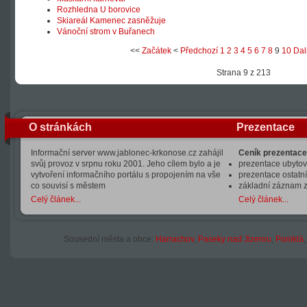
Rozhledna U borovice
Skiareál Kamenec zasněžuje
Vánoční strom v Buřanech
<<
Začátek
<
Předchozí
1
2
3
4
5
6
7
8
9
10
Dal
Strana 9 z 213
O stránkách
Prezentace
Informační server www.jablonec-krkonose.cz zahájil
Ceník prezentace
svůj provoz v srpnu roku 2001. Jeho cílem bylo a je
prezentace ubytová
vytvoření informačního portálu s propojením na vše
prezentace ostatní
co souvisí s městem
základní záznam 
Celý článek...
Celý článek...
Sousední města a obce:
Harrachov
,
Paseky nad Jizerou
,
Poniklá