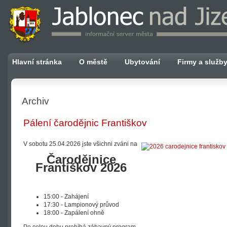
Hlavní stránka
O městě
Ubytování
Firmy a služb
Archiv
Pálení čarodějnic Františkov
V sobotu 25.04.2026 jste všichni zváni na
Čarodějnice
Františkov 2026
15:00 - Zahájení
17:30 - Lampionový průvod
18:00 - Zapálení ohně