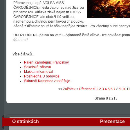
Připravena je opět VOLBA MISS
ČARODĚJNICE města Jablonec nad Jizerou
pro tento rok. Vítězka získá nejen titul MISS
ČARODĚJNICE, ale obdrží též velikou,
nádhernou a chutnou perníkovou chaloupku.
Žádná z účastnic soutěže však nepřijde zkrátka. Pro všechny bude nachys
UPOZORNÉNÍ - palivo na vatru – výhradně čisté dřevo - lze odkládat jed
úřadem!!!
Více článků...
Pálení čarodějnic Františkov
Sokolská zábava
Maškarní karneval
Rozhledna U borovice
Skiareál Kamenec zasněžuje
<<
Začátek
<
Předchozí
1
2
3
4
5
6
7
8
9
10
D
Strana 8 z 213
O stránkách
Prezentace