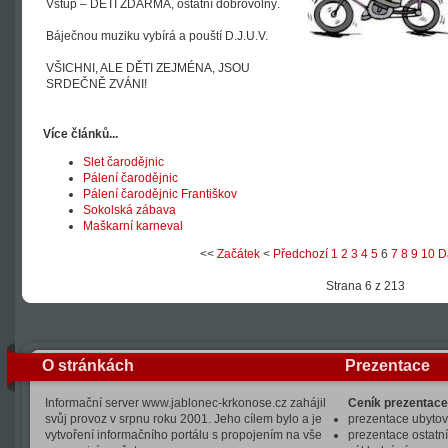
Vstup – DĚTI ZDARMA, ostatní dobrovolný.
Báječnou muziku vybírá a pouští D.J.U.V.
VŠICHNI, ALE DĚTI ZEJMÉNA, JSOU
SRDEČNĚ ZVÁNI!
Více článků...
Slet čarodějnic
Pálení čarodějnic
Pálení čarodějnic Františkov
Sokolská zábava
Maškarní karneval
<<
Začátek
<
Předchozí
1
2
3
4
5
6
7
8
9
10
D
Strana 6 z 213
O stránkách
Prezentace
Informační server www.jablonec-krkonose.cz zahájil
Ceník prezentace
svůj provoz v srpnu roku 2001. Jeho cílem bylo a je
prezentace ubytová
vytvoření informačního portálu s propojením na vše
prezentace ostatní