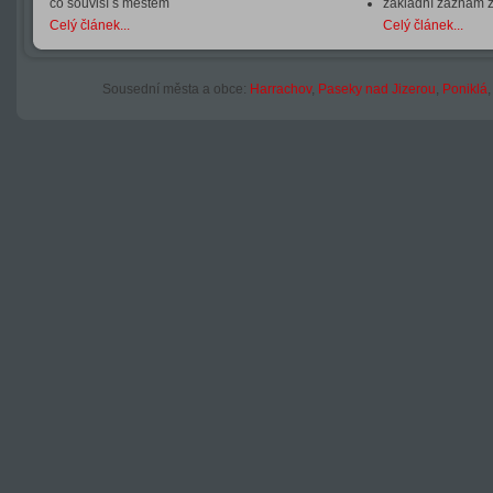
co souvisí s městem
základní záznam 
Celý článek...
Celý článek...
Sousední města a obce:
Harrachov
,
Paseky nad Jizerou
,
Poniklá