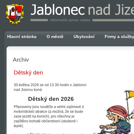
Hlavní stránka
O městě
Ubytování
Firmy a služb
Archiv
Dětský den
30.května 2026 se od 13.30 hodin v Jablonci
nad Jizerou koná
Dětský den 2026
Připraveny jsou soutěže a velmi zajímavé (i
motoristické) atrakce (a možná, že se bude
zase jezdit na koních), pro všechny je
zajištěno bohaté občerstvení (studené i
teplé).