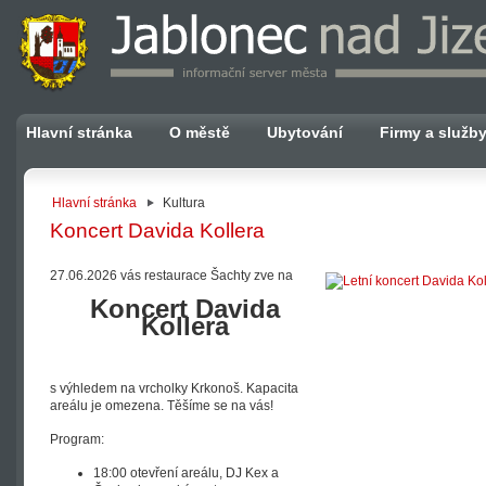
Hlavní stránka
O městě
Ubytování
Firmy a služb
Hlavní stránka
Kultura
Koncert Davida Kollera
27.06.2026 vás restaurace Šachty zve na
Koncert Davida
Kollera
s výhledem na vrcholky Krkonoš. Kapacita
areálu je omezena. Těšíme se na vás!
Program:
18:00 otevření areálu, DJ Kex a