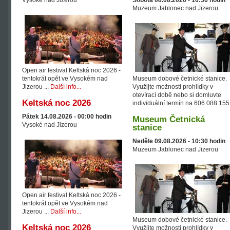
Vysoké nad Jizerou
Sobota 08.08.2026 -
10:30
hodin
Muzeum Jablonec nad Jizerou
Open air festival Keltská noc 2026 -
tentokrát opět ve Vysokém nad
Museum dobové četnické stanice.
Jizerou ...
Další info...
Využijte možnosti prohlídky v
otevírací době nebo si domluvte
Keltská noc 2026
individuální termín na 606 088 155
Pátek 14.08.2026 -
00:00
hodin
Museum Četnická
Vysoké nad Jizerou
stanice
Neděle 09.08.2026 -
10:30
hodin
Muzeum Jablonec nad Jizerou
Open air festival Keltská noc 2026 -
tentokrát opět ve Vysokém nad
Jizerou ...
Další info...
Museum dobové četnické stanice.
Keltská noc 2026
Využijte možnosti prohlídky v