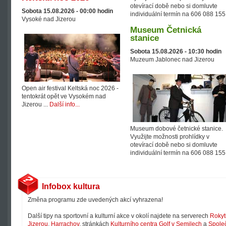
otevírací době nebo si domluvte
Sobota 15.08.2026 -
00:00
hodin
individuální termín na 606 088 155
Vysoké nad Jizerou
Museum Četnická
stanice
Sobota 15.08.2026 -
10:30
hodin
Muzeum Jablonec nad Jizerou
Open air festival Keltská noc 2026 -
tentokrát opět ve Vysokém nad
Jizerou ...
Další info...
Museum dobové četnické stanice.
Využijte možnosti prohlídky v
otevírací době nebo si domluvte
individuální termín na 606 088 155
Infobox kultura
Změna programu zde uvedených akcí vyhrazena!
Další tipy na sportovní a kulturní akce v okolí najdete na serverech
Rokyt
Jizerou
,
Harrachov
, stránkách
Kulturního centra Golf v Semilech
a
Společ