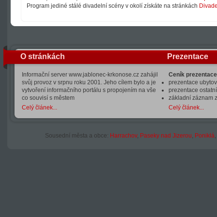
Program jediné stálé divadelní scény v okolí získáte na stránkách
Divade
O stránkách
Prezentace
Informační server www.jablonec-krkonose.cz zahájil
Ceník prezentace
svůj provoz v srpnu roku 2001. Jeho cílem bylo a je
prezentace ubytová
vytvoření informačního portálu s propojením na vše
prezentace ostatní
co souvisí s městem
základní záznam 
Celý článek...
Celý článek...
Sousední města a obce:
Harrachov
,
Paseky nad Jizerou
,
Poniklá