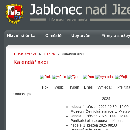
Hlavní stránka
O městě
Ubytování
Firmy a služb
Hlavní stránka
Kultura
Kalendář akcí
Kalendář akcí
Rok
Měsíc
Týden
Dnes
Vyhledat
Přejít n
Události pro
2025
sobota, 1. březen 2025 10:30 - 16:00
Museum Četnická stanice
::
Výstav
sobota, 1. březen 2025 11:00 - 18:00
Ponikelskej masopust
::
Kultura
neděle, 2. březen 2025 08:00