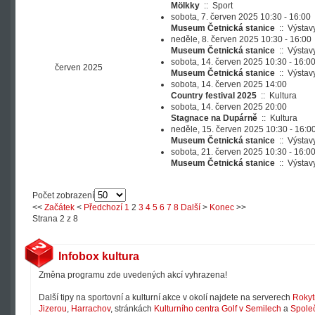
Mölkky
::
Sport
sobota, 7. červen 2025 10:30 - 16:00
Museum Četnická stanice
::
Výstav
neděle, 8. červen 2025 10:30 - 16:00
Museum Četnická stanice
::
Výstav
sobota, 14. červen 2025 10:30 - 16:0
červen 2025
Museum Četnická stanice
::
Výstav
sobota, 14. červen 2025 14:00
Country festival 2025
::
Kultura
sobota, 14. červen 2025 20:00
Stagnace na Dupárně
::
Kultura
neděle, 15. červen 2025 10:30 - 16:0
Museum Četnická stanice
::
Výstav
sobota, 21. červen 2025 10:30 - 16:0
Museum Četnická stanice
::
Výstav
Počet zobrazení
<<
Začátek
<
Předchozí
1
2
3
4
5
6
7
8
Další
>
Konec
>>
Strana 2 z 8
Infobox kultura
Změna programu zde uvedených akcí vyhrazena!
Další tipy na sportovní a kulturní akce v okolí najdete na serverech
Rokyt
Jizerou
,
Harrachov
, stránkách
Kulturního centra Golf v Semilech
a
Společ