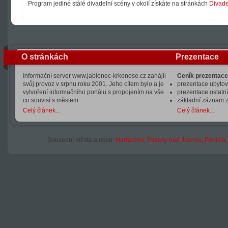
Program jediné stálé divadelní scény v okolí získáte na stránkách
Divade
O stránkách
Prezentace
Informační server www.jablonec-krkonose.cz zahájil
Ceník prezentace
svůj provoz v srpnu roku 2001. Jeho cílem bylo a je
prezentace ubytová
vytvoření informačního portálu s propojením na vše
prezentace ostatní
co souvisí s městem
základní záznam 
Celý článek...
Celý článek...
Sousední města a obce:
Harrachov
,
Paseky nad Jizerou
,
Poniklá