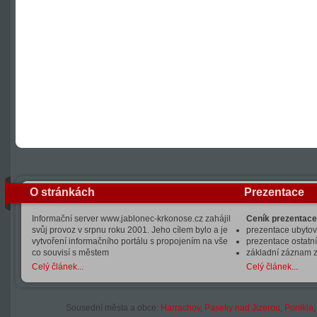
O stránkách
Prezentace
Informační server www.jablonec-krkonose.cz zahájil
Ceník prezentace
svůj provoz v srpnu roku 2001. Jeho cílem bylo a je
prezentace ubytová
vytvoření informačního portálu s propojením na vše
prezentace ostatní
co souvisí s městem
základní záznam 
Celý článek...
Celý článek...
Sousední města a obce:
Harrachov
,
Paseky nad Jizerou
,
Poniklá