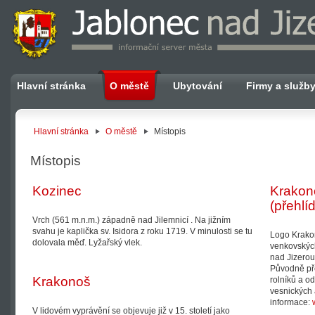
Hlavní stránka
O městě
Ubytování
Firmy a služb
Hlavní stránka
O městě
Místopis
Místopis
Kozinec
Krakon
(přehlí
Vrch (561 m.n.m.) západně nad Jilemnicí . Na jižním
svahu je kaplička sv. Isidora z roku 1719. V minulosti se tu
Logo Krako
dolovala měď. Lyžařský vlek.
venkovskýc
nad Jizerou
Původně pře
Krakonoš
rolníků a o
vesnických 
informace:
V lidovém vyprávění se objevuje již v 15. století jako