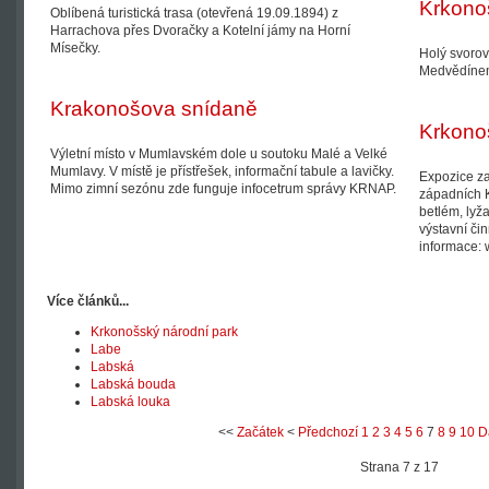
Krkono
Oblíbená turistická trasa (otevřená 19.09.1894) z
Harrachova přes Dvoračky a Kotelní jámy na Horní
Mísečky.
Holý svoro
Medvědíne
Krakonošova snídaně
Krkono
Výletní místo v Mumlavském dole u soutoku Malé a Velké
Mumlavy. V místě je přístřešek, informační tabule a lavičky.
Expozice zac
Mimo zimní sezónu zde funguje infocetrum správy KRNAP.
západních 
betlém, lyž
výstavní či
informace:
Více článků...
Krkonošský národní park
Labe
Labská
Labská bouda
Labská louka
<<
Začátek
<
Předchozí
1
2
3
4
5
6
7
8
9
10
D
Strana 7 z 17