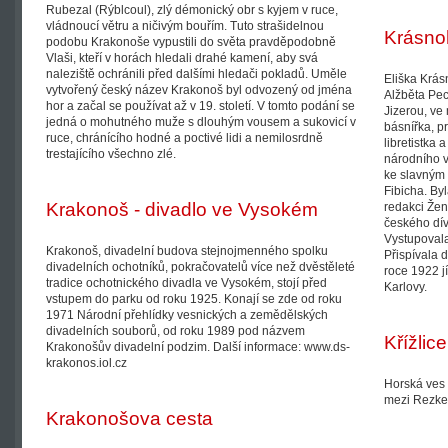
Rubezal (Rýblcoul), zlý démonický obr s kyjem v ruce,
vládnoucí větru a ničivým bouřím. Tuto strašidelnou
Krásno
podobu Krakonoše vypustili do světa pravděpodobně
Vlaši, kteří v horách hledali drahé kamení, aby svá
naleziště ochránili před dalšími hledači pokladů. Uměle
Eliška Krás
vytvořený český název Krakonoš byl odvozený od jména
Alžběta Pe
hor a začal se používat až v 19. století. V tomto podání se
Jizerou, ve
jedná o mohutného muže s dlouhým vousem a sukovicí v
básnířka, pr
ruce, chránícího hodné a poctivé lidi a nemilosrdně
libretistka 
trestajícího všechno zlé.
národního v
ke slavným
Fibicha. By
Krakonoš - divadlo ve Vysokém
redakci Žen
českého dív
Vystupovala
Krakonoš, divadelní budova stejnojmenného spolku
Přispívala 
divadelních ochotníků, pokračovatelů více než dvěstěleté
roce 1922 jí
tradice ochotnického divadla ve Vysokém, stojí před
Karlovy.
vstupem do parku od roku 1925. Konají se zde od roku
1971 Národní přehlídky vesnických a zemědělských
divadelních souborů, od roku 1989 pod názvem
Křížlice
Krakonošův divadelní podzim. Další informace: www.ds-
krakonos.iol.cz
Horská ves 
mezi Rezke
Krakonošova cesta